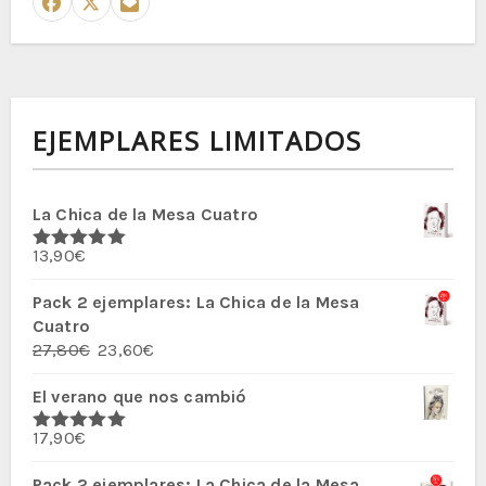
EJEMPLARES LIMITADOS
La Chica de la Mesa Cuatro
13,90
€
Valorado
con
5.00
de
5
Pack 2 ejemplares: La Chica de la Mesa
Cuatro
El
El
27,80
€
23,60
€
precio
precio
El verano que nos cambió
original
actual
era:
es:
17,90
€
27,80€.
23,60€.
Valorado
con
5.00
de
5
Pack 2 ejemplares: La Chica de la Mesa