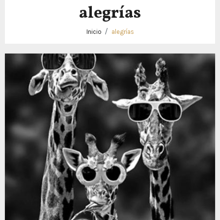
alegrías
Inicio
alegrías