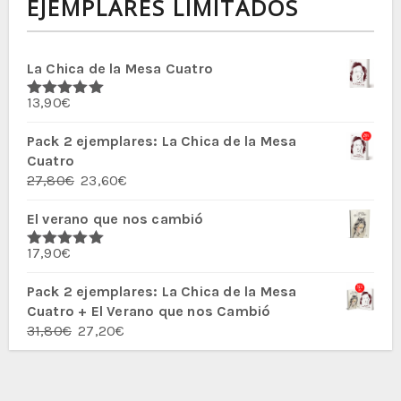
EJEMPLARES LIMITADOS
La Chica de la Mesa Cuatro
13,90
€
Valorado
con
5.00
de
5
Pack 2 ejemplares: La Chica de la Mesa
Cuatro
El
El
27,80
€
23,60
€
precio
precio
El verano que nos cambió
original
actual
era:
es:
17,90
€
27,80€.
23,60€.
Valorado
con
5.00
de
5
Pack 2 ejemplares: La Chica de la Mesa
Cuatro + El Verano que nos Cambió
El
El
31,80
€
27,20
€
precio
precio
original
actual
era:
es: