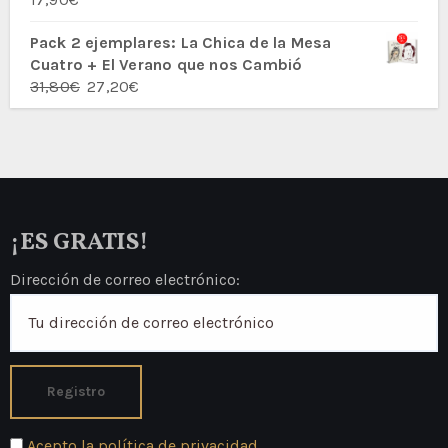
27,80€.
23,60€.
Valorado
con
5.00
de
5
Pack 2 ejemplares: La Chica de la Mesa
Cuatro + El Verano que nos Cambió
El
El
31,80
€
27,20
€
precio
precio
original
actual
era:
es:
31,80€.
27,20€.
¡ES GRATIS!
Dirección de correo electrónico:
Acepto la política de privacidad