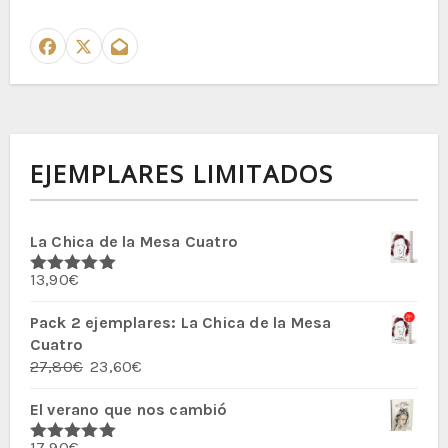
EJEMPLARES LIMITADOS
La Chica de la Mesa Cuatro
13,90
€
Valorado
con
5.00
de
5
Pack 2 ejemplares: La Chica de la Mesa
Cuatro
El
El
27,80
€
23,60
€
precio
precio
El verano que nos cambió
original
actual
era:
es:
17,90
€