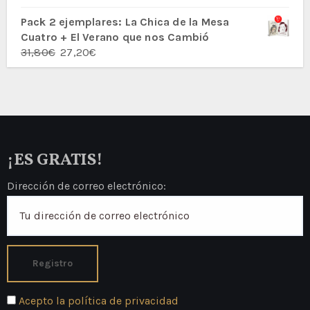
con
5.00
de
5
Pack 2 ejemplares: La Chica de la Mesa
Cuatro + El Verano que nos Cambió
El
El
31,80
€
27,20
€
precio
precio
original
actual
era:
es:
31,80€.
27,20€.
¡ES GRATIS!
Dirección de correo electrónico:
Acepto la política de privacidad