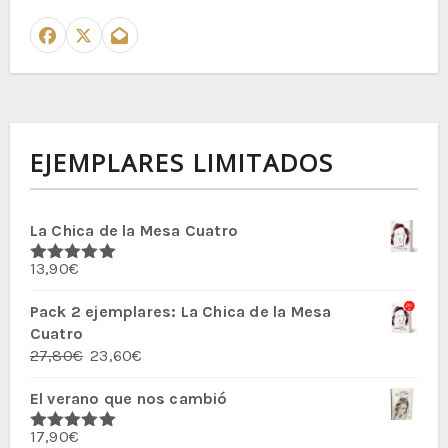
EJEMPLARES LIMITADOS
La Chica de la Mesa Cuatro
13,90
€
Valorado
con
5.00
de
5
Pack 2 ejemplares: La Chica de la Mesa
Cuatro
El
El
27,80
€
23,60
€
precio
precio
El verano que nos cambió
original
actual
era:
es:
17,90
€
27,80€.
23,60€.
Valorado