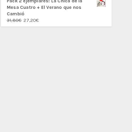
Pack 2 ejemplares: La Chica de la
Mesa Cuatro + El Verano que nos
Cambió
El
El
31,80
€
27,20
€
precio
precio
original
actual
era:
es:
31,80€.
27,20€.