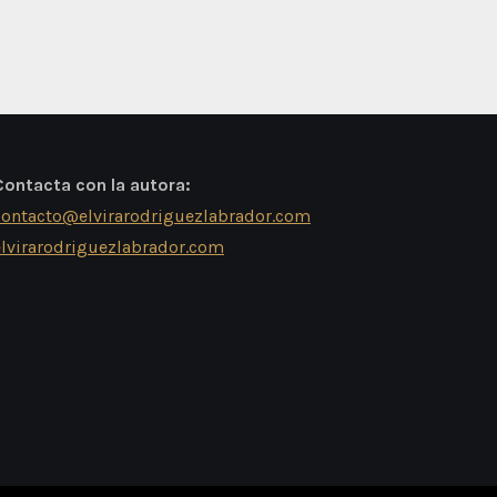
Contacta con la autora:
contacto@elvirarodriguezlabrador.com
elvirarodriguezlabrador.com