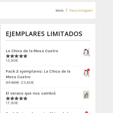
Inicio
frase instagram
EJEMPLARES LIMITADOS
La Chica de la Mesa Cuatro
13,90
€
Valorado
con
5.00
de
5
Pack 2 ejemplares: La Chica de la
Mesa Cuatro
El
El
27,80
€
23,60
€
precio
precio
El verano que nos cambió
original
actual
era:
es:
17,90
€
27,80€.
23,60€.
Valorado
con
5.00
de
5