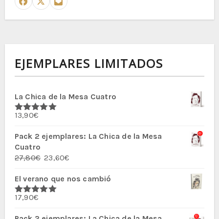
EJEMPLARES LIMITADOS
La Chica de la Mesa Cuatro
13,90
€
Valorado
con
5.00
de
5
Pack 2 ejemplares: La Chica de la Mesa
Cuatro
El
El
27,80
€
23,60
€
precio
precio
El verano que nos cambió
original
actual
era:
es:
17,90
€
27,80€.
23,60€.
Valorado
con
5.00
de
5
Pack 2 ejemplares: La Chica de la Mesa