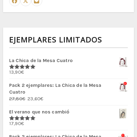
EJEMPLARES LIMITADOS
La Chica de la Mesa Cuatro
13,90
€
Valorado
con
5.00
de
5
Pack 2 ejemplares: La Chica de la Mesa
Cuatro
El
El
27,80
€
23,60
€
precio
precio
El verano que nos cambió
original
actual
era:
es:
17,90
€
27,80€.
23,60€.
Valorado
con
5.00
de
5
Pack 2 ejemplares: La Chica de la Mesa