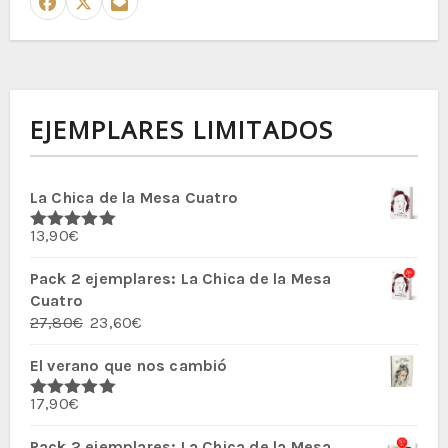
EJEMPLARES LIMITADOS
La Chica de la Mesa Cuatro
13,90
€
Valorado
con
5.00
de
5
Pack 2 ejemplares: La Chica de la Mesa
Cuatro
El
El
27,80
€
23,60
€
precio
precio
El verano que nos cambió
original
actual
era:
es:
17,90
€
27,80€.
23,60€.
Valorado
con
5.00
de
5
Pack 2 ejemplares: La Chica de la Mesa