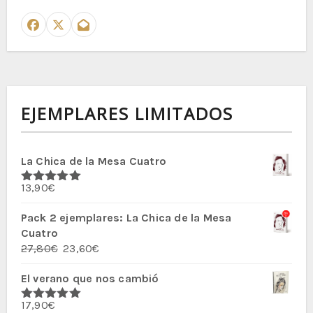
EJEMPLARES LIMITADOS
La Chica de la Mesa Cuatro
13,90
€
Valorado
con
5.00
de
5
Pack 2 ejemplares: La Chica de la Mesa
Cuatro
El
El
27,80
€
23,60
€
precio
precio
El verano que nos cambió
original
actual
era:
es:
17,90
€
27,80€.
23,60€.
Valorado