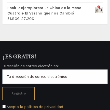
con
5.00
de
5
Pack 2 ejemplares: La Chica de la Mesa
Cuatro + El Verano que nos Cambió
El
El
31,80
€
27,20
€
precio
precio
original
actual
era:
es:
31,80€.
27,20€.
¡ES GRATIS!
Dirección de correo electrónico:
Acepto la política de privacidad