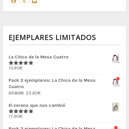
EJEMPLARES LIMITADOS
La Chica de la Mesa Cuatro
13,90
€
Valorado
con
5.00
de
5
Pack 2 ejemplares: La Chica de la Mesa
Cuatro
El
El
27,80
€
23,60
€
precio
precio
El verano que nos cambió
original
actual
era:
es:
17,90
€
27,80€.
23,60€.
Valorado
con
5.00
de
5
Pack 2 ejemplares: La Chica de la Mesa