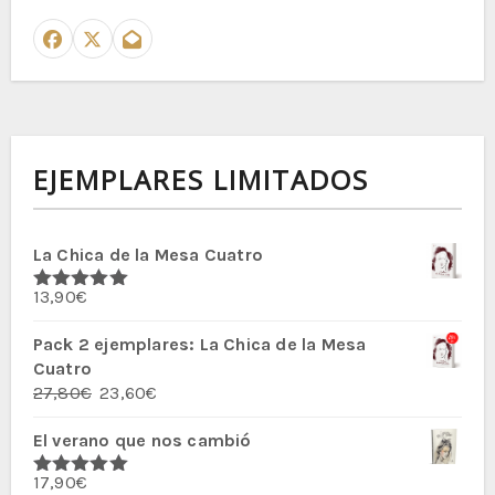
EJEMPLARES LIMITADOS
La Chica de la Mesa Cuatro
13,90
€
Valorado
con
5.00
de
5
Pack 2 ejemplares: La Chica de la Mesa
Cuatro
El
El
27,80
€
23,60
€
precio
precio
El verano que nos cambió
original
actual
era:
es:
17,90
€
27,80€.
23,60€.
Valorado