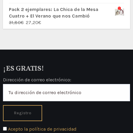
con
5.00
de
5
Pack 2 ejemplares: La Chica de la Mesa
Cuatro + El Verano que nos Cambió
El
El
31,80
€
27,20
€
precio
precio
original
actual
era:
es:
31,80€.
27,20€.
¡ES GRATIS!
Dirección de correo electrónico:
Acepto la política de privacidad