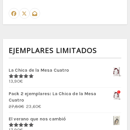
EJEMPLARES LIMITADOS
La Chica de la Mesa Cuatro
13,90
€
Valorado
con
5.00
de
5
Pack 2 ejemplares: La Chica de la Mesa
Cuatro
El
El
27,80
€
23,60
€
precio
precio
El verano que nos cambió
original
actual
era:
es:
17,90
€