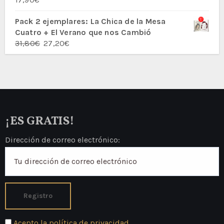
27,80€.
23,60€.
Valorado
con
5.00
de
5
Pack 2 ejemplares: La Chica de la Mesa
Cuatro + El Verano que nos Cambió
El
El
31,80
€
27,20
€
precio
precio
original
actual
era:
es:
31,80€.
27,20€.
¡ES GRATIS!
Dirección de correo electrónico:
Acepto la política de privacidad