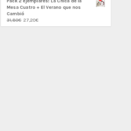
Pack 2 ejemplares: La Chica de la
Mesa Cuatro + El Verano que nos
Cambió
El
El
31,80
€
27,20
€
precio
precio
original
actual
era:
es:
31,80€.
27,20€.