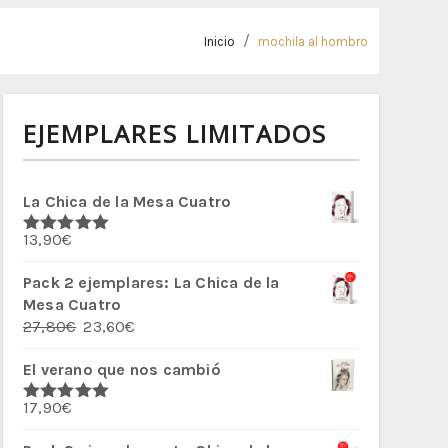
Inicio
mochila al hombro
EJEMPLARES LIMITADOS
La Chica de la Mesa Cuatro
13,90
€
Valorado
con
5.00
de
5
Pack 2 ejemplares: La Chica de la
Mesa Cuatro
El
El
27,80
€
23,60
€
precio
precio
El verano que nos cambió
original
actual
era:
es:
17,90
€
27,80€.
23,60€.
Valorado
con
5.00
de
5