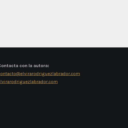
Contacta con la autora:
contacto@elvirarodriguezlabrador.com
elvirarodriguezlabrador.com