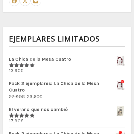
EJEMPLARES LIMITADOS
La Chica de la Mesa Cuatro
13,90
€
Valorado
con
5.00
de
5
Pack 2 ejemplares: La Chica de la Mesa
Cuatro
El
El
27,80
€
23,60
€
precio
precio
El verano que nos cambió
original
actual
era:
es:
17,90
€
27,80€.
23,60€.
Valorado
con
5.00
de
5
Pack 2 ejemplares: La Chica de la Mesa