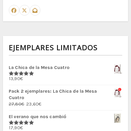
EJEMPLARES LIMITADOS
La Chica de la Mesa Cuatro
13,90
€
Valorado
con
5.00
de
5
Pack 2 ejemplares: La Chica de la Mesa
Cuatro
El
El
27,80
€
23,60
€
precio
precio
El verano que nos cambió
original
actual
era:
es:
17,90
€
27,80€.
23,60€.
Valorado