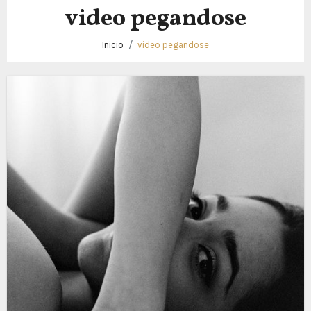
video pegandose
Inicio
video pegandose