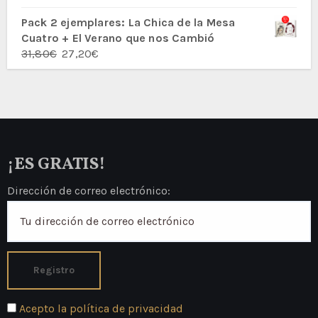
con
5.00
de
5
Pack 2 ejemplares: La Chica de la Mesa
Cuatro + El Verano que nos Cambió
El
El
31,80
€
27,20
€
precio
precio
original
actual
era:
es:
31,80€.
27,20€.
¡ES GRATIS!
Dirección de correo electrónico:
Acepto la política de privacidad