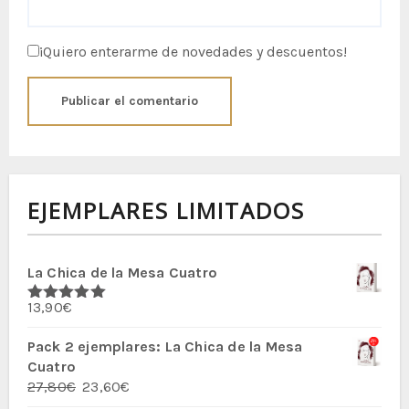
¡Quiero enterarme de novedades y descuentos!
EJEMPLARES LIMITADOS
La Chica de la Mesa Cuatro
13,90
€
Valorado
con
5.00
de
5
Pack 2 ejemplares: La Chica de la Mesa
Cuatro
El
El
27,80
€
23,60
€
precio
precio