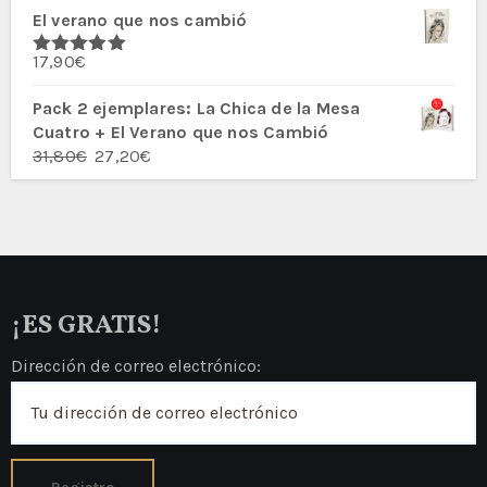
El verano que nos cambió
original
actual
era:
es:
17,90
€
27,80€.
23,60€.
Valorado
con
5.00
de
5
Pack 2 ejemplares: La Chica de la Mesa
Cuatro + El Verano que nos Cambió
El
El
31,80
€
27,20
€
precio
precio
original
actual
era:
es:
31,80€.
27,20€.
¡ES GRATIS!
Dirección de correo electrónico: