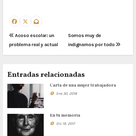
N
Acoso escolar: un
Somos muy de
problema real y actual
indignarnos por todo
a
v
e
Entradas relacionadas
g
Carta de una mujer trabajadora
Ene 30, 2018
a
c
En tu memoria
i
Dic 19, 2017