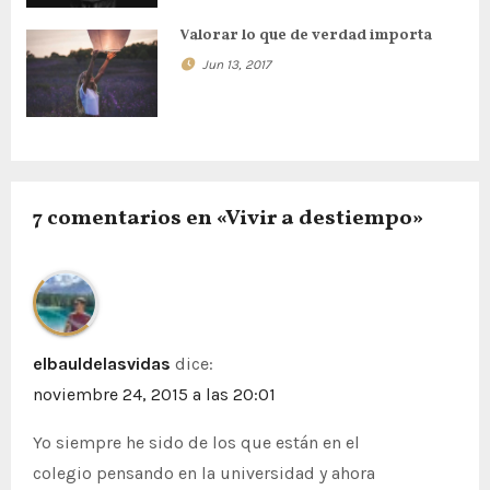
ó
n
Valorar lo que de verdad importa
Jun 13, 2017
d
e
e
n
7 comentarios en «Vivir a destiempo»
t
r
a
elbauldelasvidas
dice:
d
noviembre 24, 2015 a las 20:01
a
Yo siempre he sido de los que están en el
colegio pensando en la universidad y ahora