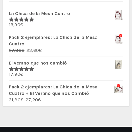
La Chica de la Mesa Cuatro
13,90
€
Valorado
con
5.00
de
5
Pack 2 ejemplares: La Chica de la Mesa
Cuatro
El
El
27,80
€
23,60
€
precio
precio
El verano que nos cambió
original
actual
era:
es:
17,90
€
27,80€.
23,60€.
Valorado
con
5.00
de
5
Pack 2 ejemplares: La Chica de la Mesa
Cuatro + El Verano que nos Cambió
El
El
31,80
€
27,20
€
precio
precio
original
actual
era:
es:
31,80€.
27,20€.