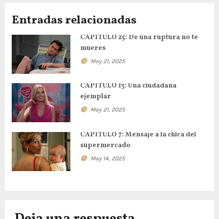
e
Entradas relacionadas
g
CAPÍTULO 25: De una ruptura no te
mueres
a
May 21, 2025
c
CAPÍTULO 13: Una ciudadana
i
ejemplar
May 21, 2025
ó
n
CAPÍTULO 7: Mensaje a la chica del
supermercado
d
May 14, 2025
e
e
Deja una respuesta