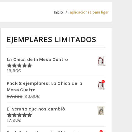
Inicio
aplicaciones para ligar
EJEMPLARES LIMITADOS
La Chica de la Mesa Cuatro
13,90
€
Valorado
con
5.00
de
5
Pack 2 ejemplares: La Chica de la
Mesa Cuatro
El
El
27,80
€
23,60
€
precio
precio
El verano que nos cambió
original
actual
era:
es:
17,90
€
27,80€.
23,60€.
Valorado
con
5.00
de
5