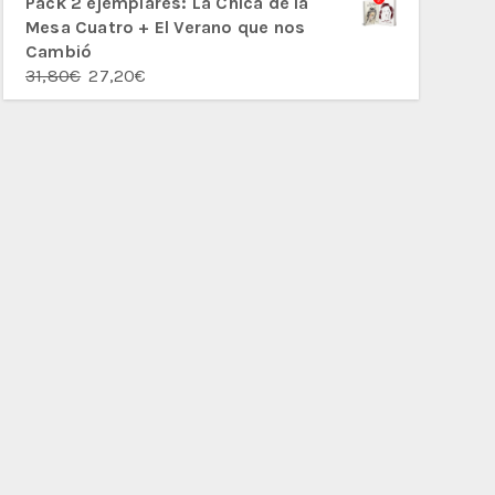
Pack 2 ejemplares: La Chica de la
Mesa Cuatro + El Verano que nos
Cambió
El
El
31,80
€
27,20
€
precio
precio
original
actual
era:
es:
31,80€.
27,20€.