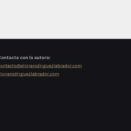
Contacta con la autora:
contacto@elvirarodriguezlabrador.com
elvirarodriguezlabrador.com