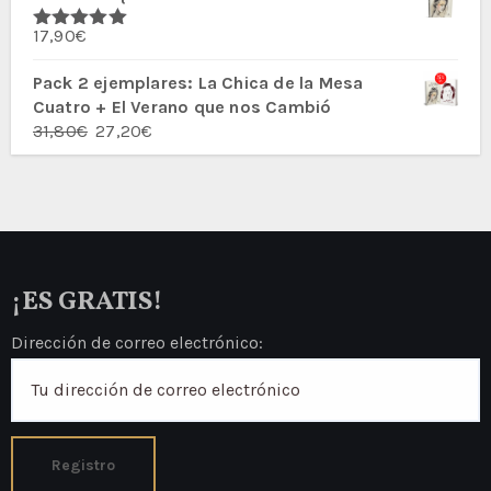
era:
es:
17,90
€
27,80€.
23,60€.
Valorado
con
5.00
de
5
Pack 2 ejemplares: La Chica de la Mesa
Cuatro + El Verano que nos Cambió
El
El
31,80
€
27,20
€
precio
precio
original
actual
era:
es:
31,80€.
27,20€.
¡ES GRATIS!
Dirección de correo electrónico: