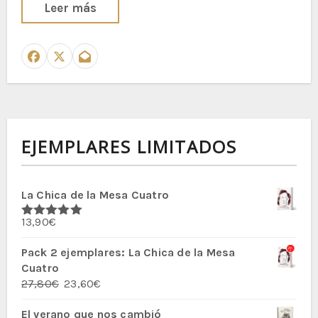
Leer más
EJEMPLARES LIMITADOS
La Chica de la Mesa Cuatro
13,90
€
Valorado
con
5.00
de
5
Pack 2 ejemplares: La Chica de la Mesa
Cuatro
El
El
27,80
€
23,60
€
precio
precio
El verano que nos cambió
original
actual