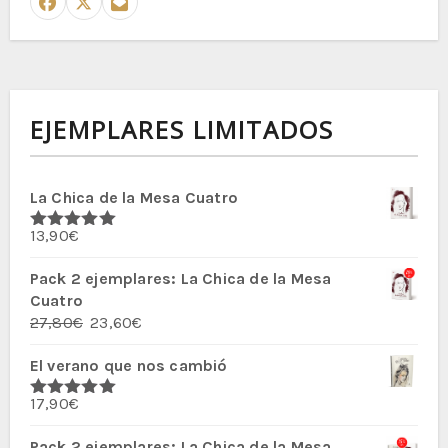
EJEMPLARES LIMITADOS
La Chica de la Mesa Cuatro
13,90
€
Valorado
con
5.00
de
5
Pack 2 ejemplares: La Chica de la Mesa
Cuatro
El
El
27,80
€
23,60
€
precio
precio
El verano que nos cambió
original
actual
era:
es:
17,90
€
27,80€.
23,60€.
Valorado
con
5.00
de
5
Pack 2 ejemplares: La Chica de la Mesa