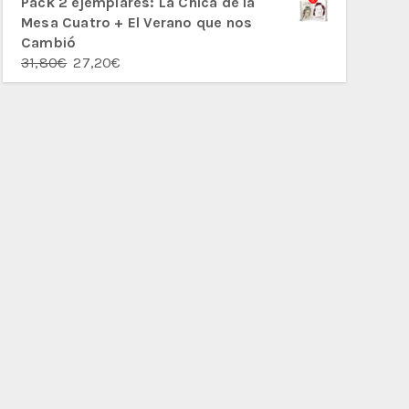
Pack 2 ejemplares: La Chica de la
Mesa Cuatro + El Verano que nos
Cambió
El
El
31,80
€
27,20
€
precio
precio
original
actual
era:
es:
31,80€.
27,20€.