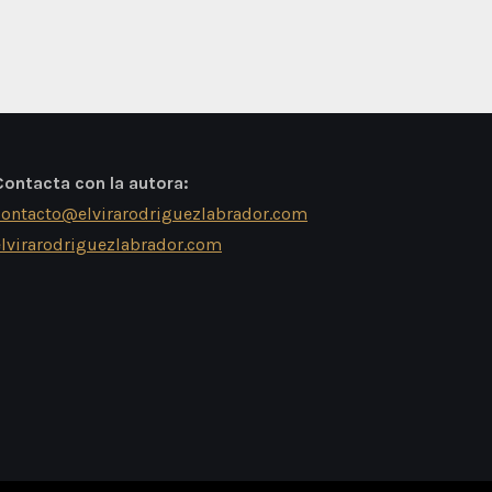
Contacta con la autora:
contacto@elvirarodriguezlabrador.com
elvirarodriguezlabrador.com