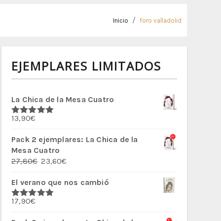
Inicio
foro valladolid
EJEMPLARES LIMITADOS
La Chica de la Mesa Cuatro
13,90
€
Valorado
con
5.00
de
5
Pack 2 ejemplares: La Chica de la
Mesa Cuatro
El
El
27,80
€
23,60
€
precio
precio
El verano que nos cambió
original
actual
era:
es:
17,90
€
27,80€.
23,60€.
Valorado
con
5.00
de
5