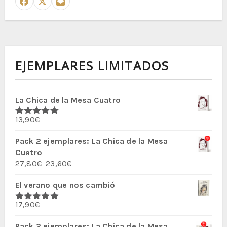
EJEMPLARES LIMITADOS
La Chica de la Mesa Cuatro
13,90
€
Valorado
con
5.00
de
5
Pack 2 ejemplares: La Chica de la Mesa
Cuatro
El
El
27,80
€
23,60
€
precio
precio
El verano que nos cambió
original
actual
era:
es:
17,90
€
27,80€.
23,60€.
Valorado
con
5.00
de
5
Pack 2 ejemplares: La Chica de la Mesa