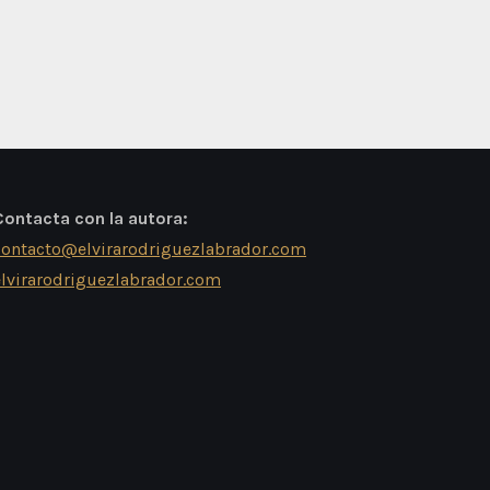
Contacta con la autora:
contacto@elvirarodriguezlabrador.com
elvirarodriguezlabrador.com