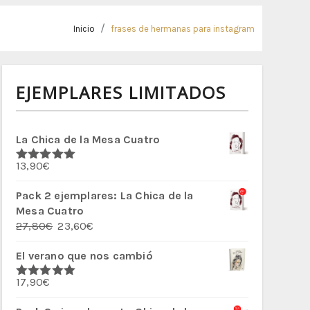
Inicio
frases de hermanas para instagram
EJEMPLARES LIMITADOS
La Chica de la Mesa Cuatro
13,90
€
Valorado
con
5.00
de
5
Pack 2 ejemplares: La Chica de la
Mesa Cuatro
El
El
27,80
€
23,60
€
precio
precio
El verano que nos cambió
original
actual
era:
es:
17,90
€
27,80€.
23,60€.
Valorado
con
5.00
de
5