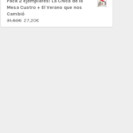
Pack 2 ejemplares: La Chica de la
Mesa Cuatro + El Verano que nos
Cambió
El
El
31,80
€
27,20
€
precio
precio
original
actual
era:
es:
31,80€.
27,20€.