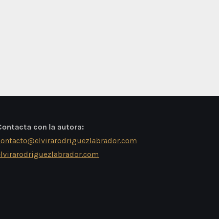
Contacta con la autora:
contacto@elvirarodriguezlabrador.com
elvirarodriguezlabrador.com