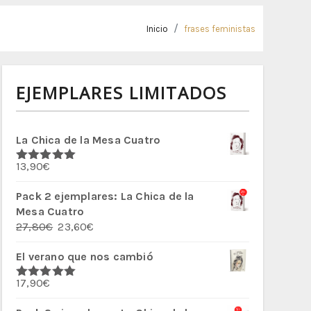
Inicio
frases feministas
EJEMPLARES LIMITADOS
La Chica de la Mesa Cuatro
13,90
€
Valorado
con
5.00
de
5
Pack 2 ejemplares: La Chica de la
Mesa Cuatro
El
El
27,80
€
23,60
€
precio
precio
El verano que nos cambió
original
actual
era:
es:
17,90
€
27,80€.
23,60€.
Valorado
con
5.00
de
5