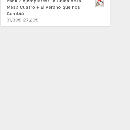
Pack 2 ejemplares: La Chica de la
Mesa Cuatro + El Verano que nos
Cambió
El
El
31,80
€
27,20
€
precio
precio
original
actual
era:
es:
31,80€.
27,20€.