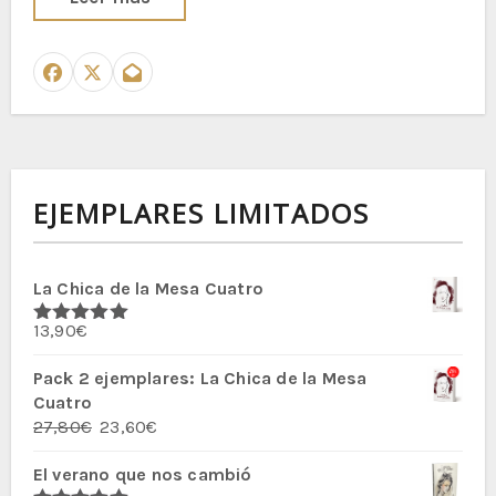
EJEMPLARES LIMITADOS
La Chica de la Mesa Cuatro
13,90
€
Valorado
con
5.00
de
5
Pack 2 ejemplares: La Chica de la Mesa
Cuatro
El
El
27,80
€
23,60
€
precio
precio
El verano que nos cambió
original
actual