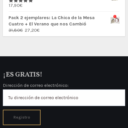
era:
es:
17,90
€
27,80€.
23,60€.
Valorado
con
5.00
de
5
Pack 2 ejemplares: La Chica de la Mesa
Cuatro + El Verano que nos Cambió
El
El
31,80
€
27,20
€
precio
precio
original
actual
era:
es:
31,80€.
27,20€.
¡ES GRATIS!
Dirección de correo electrónico: