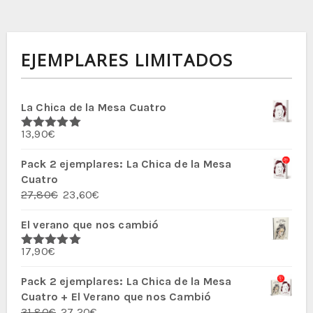
EJEMPLARES LIMITADOS
La Chica de la Mesa Cuatro
13,90
€
Valorado
con
5.00
de
5
Pack 2 ejemplares: La Chica de la Mesa
Cuatro
El
El
27,80
€
23,60
€
precio
precio
El verano que nos cambió
original
actual
era:
es:
17,90
€
27,80€.
23,60€.
Valorado
con
5.00
de
5
Pack 2 ejemplares: La Chica de la Mesa
Cuatro + El Verano que nos Cambió
El
El
31,80
€
27,20
€