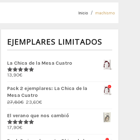
Inicio
machismo
EJEMPLARES LIMITADOS
La Chica de la Mesa Cuatro
13,90
€
Valorado
con
5.00
de
5
Pack 2 ejemplares: La Chica de la
Mesa Cuatro
El
El
27,80
€
23,60
€
precio
precio
El verano que nos cambió
original
actual
era:
es:
17,90
€
27,80€.
23,60€.
Valorado
con
5.00
de
5