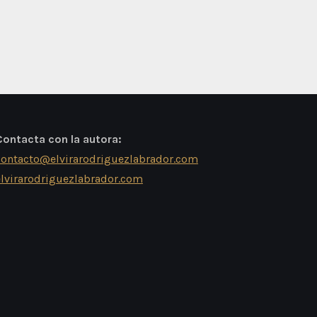
Contacta con la autora:
contacto@elvirarodriguezlabrador.com
elvirarodriguezlabrador.com