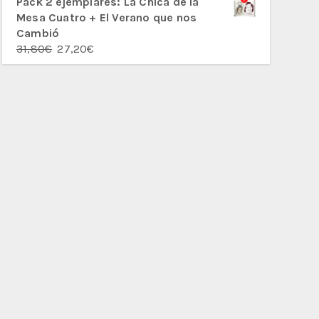
Pack 2 ejemplares: La Chica de la
Mesa Cuatro + El Verano que nos
Cambió
El
El
31,80
€
27,20
€
precio
precio
original
actual
era:
es:
31,80€.
27,20€.