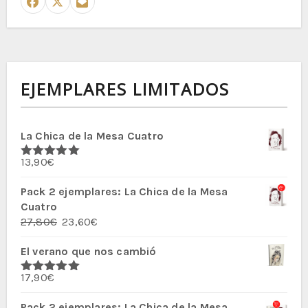
EJEMPLARES LIMITADOS
La Chica de la Mesa Cuatro
13,90
€
Valorado
con
5.00
de
5
Pack 2 ejemplares: La Chica de la Mesa
Cuatro
El
El
27,80
€
23,60
€
precio
precio
El verano que nos cambió
original
actual
era:
es:
17,90
€
27,80€.
23,60€.
Valorado
con
5.00
de
5
Pack 2 ejemplares: La Chica de la Mesa