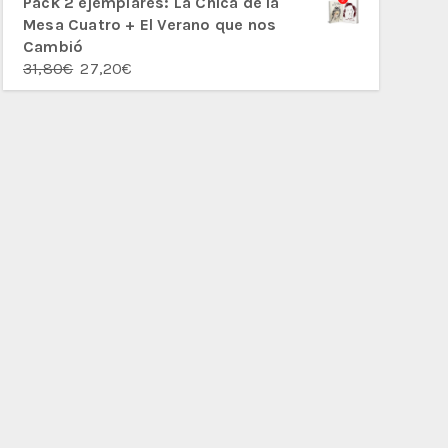
Pack 2 ejemplares: La Chica de la
Mesa Cuatro + El Verano que nos
Cambió
El
El
31,80
€
27,20
€
precio
precio
original
actual
era:
es:
31,80€.
27,20€.