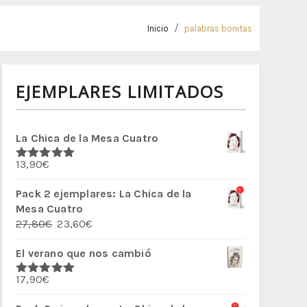
Inicio
palabras bonitas
EJEMPLARES LIMITADOS
La Chica de la Mesa Cuatro
13,90
€
Valorado
con
5.00
de
5
Pack 2 ejemplares: La Chica de la
Mesa Cuatro
El
El
27,80
€
23,60
€
precio
precio
El verano que nos cambió
original
actual
era:
es:
17,90
€
27,80€.
23,60€.
Valorado
con
5.00
de
5