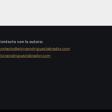
Contacta con la autora:
contacto@elvirarodriguezlabrador.com
elvirarodriguezlabrador.com