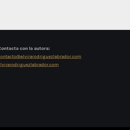
Contacta con la autora:
contacto@elvirarodriguezlabrador.com
elvirarodriguezlabrador.com