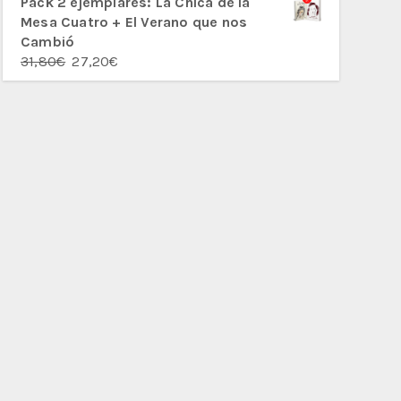
Pack 2 ejemplares: La Chica de la
Mesa Cuatro + El Verano que nos
Cambió
El
El
31,80
€
27,20
€
precio
precio
original
actual
era:
es:
31,80€.
27,20€.