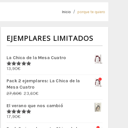
Inicio
porque te quiero
EJEMPLARES LIMITADOS
La Chica de la Mesa Cuatro
13,90
€
Valorado
con
5.00
de
5
Pack 2 ejemplares: La Chica de la
Mesa Cuatro
El
El
27,80
€
23,60
€
precio
precio
El verano que nos cambió
original
actual
era:
es:
17,90
€
27,80€.
23,60€.
Valorado
con
5.00
de
5