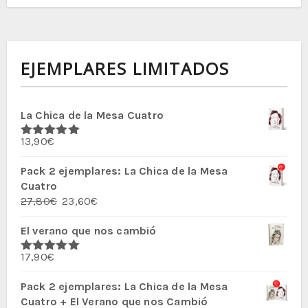
EJEMPLARES LIMITADOS
La Chica de la Mesa Cuatro
13,90
€
Valorado
con
5.00
de
5
Pack 2 ejemplares: La Chica de la Mesa
Cuatro
El
El
27,80
€
23,60
€
precio
precio
El verano que nos cambió
original
actual
era:
es:
17,90
€
27,80€.
23,60€.
Valorado
con
5.00
de
5
Pack 2 ejemplares: La Chica de la Mesa
Cuatro + El Verano que nos Cambió