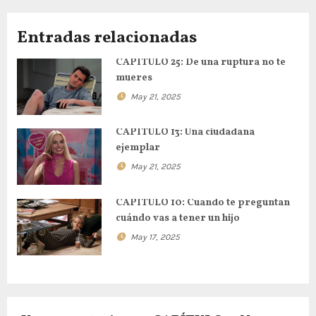
e
Entradas relacionadas
g
CAPÍTULO 25: De una ruptura no te
a
mueres
c
May 21, 2025
i
CAPÍTULO 13: Una ciudadana
ejemplar
ó
May 21, 2025
n
CAPÍTULO 10: Cuando te preguntan
d
cuándo vas a tener un hijo
e
May 17, 2025
e
n