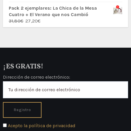
con
5.00
de
5
Pack 2 ejemplares: La Chica de la Mesa
Cuatro + El Verano que nos Cambió
El
El
31,80
€
27,20
€
precio
precio
original
actual
era:
es:
31,80€.
27,20€.
¡ES GRATIS!
Dirección de correo electrónico:
Acepto la política de privacidad