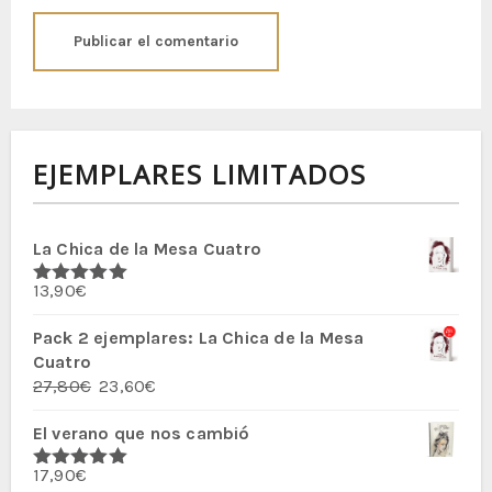
EJEMPLARES LIMITADOS
La Chica de la Mesa Cuatro
13,90
€
Valorado
con
5.00
de
5
Pack 2 ejemplares: La Chica de la Mesa
Cuatro
El
El
27,80
€
23,60
€
precio
precio
El verano que nos cambió
original
actual
era:
es:
17,90
€
27,80€.
23,60€.
Valorado