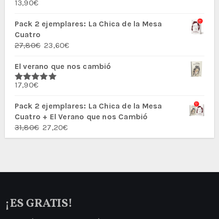
13,90
€
Valorado
con
5.00
de
5
Pack 2 ejemplares: La Chica de la Mesa
Cuatro
El
El
27,80
€
23,60
€
precio
precio
El verano que nos cambió
original
actual
era:
es:
17,90
€
27,80€.
23,60€.
Valorado
con
5.00
de
5
Pack 2 ejemplares: La Chica de la Mesa
Cuatro + El Verano que nos Cambió
El
El
31,80
€
27,20
€
precio
precio
original
actual
era:
es:
31,80€.
27,20€.
¡ES GRATIS!