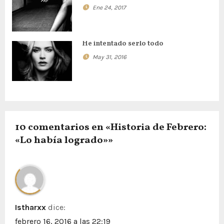
c
Ene 24, 2017
i
ó
He intentado serlo todo
n
May 31, 2016
d
e
e
10 comentarios en «Historia de Febrero:
«Lo había logrado»»
n
t
r
a
Istharxx
dice:
febrero 16, 2016 a las 22:19