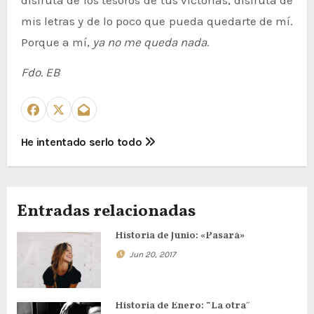
disfruta de los tesoros de tus victorias, disfruta de
mis letras y de lo poco que pueda quedarte de mí.
Porque a mí,
ya no me queda nada
.
Fdo. EB
N
He intentado serlo todo
a
v
Entradas relacionadas
e
Historia de Junio: «Pasará»
g
Jun 20, 2017
a
Historia de Enero: “La otra”