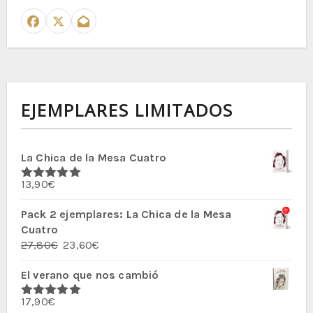
EJEMPLARES LIMITADOS
La Chica de la Mesa Cuatro
13,90
€
Valorado
con
5.00
de
5
Pack 2 ejemplares: La Chica de la Mesa
Cuatro
El
El
27,80
€
23,60
€
precio
precio
El verano que nos cambió
original
actual
era:
es:
17,90
€
27,80€.
23,60€.
Valorado