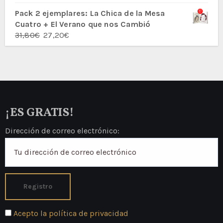
con
5.00
de
5
Pack 2 ejemplares: La Chica de la Mesa
Cuatro + El Verano que nos Cambió
El
El
31,80
€
27,20
€
precio
precio
original
actual
era:
es:
31,80€.
27,20€.
¡ES GRATIS!
Dirección de correo electrónico:
Acepto la política de privacidad