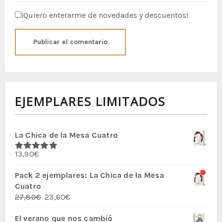
¡Quiero enterarme de novedades y descuentos!
EJEMPLARES LIMITADOS
La Chica de la Mesa Cuatro
13,90
€
Valorado
con
5.00
de
5
Pack 2 ejemplares: La Chica de la Mesa
Cuatro
El
El
27,80
€
23,60
€
precio
precio
El verano que nos cambió
original
actual