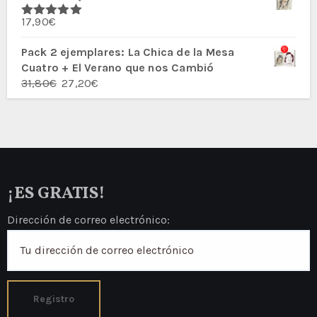
era:
es:
17,90
€
27,80€.
23,60€.
Valorado
con
5.00
de
5
Pack 2 ejemplares: La Chica de la Mesa
Cuatro + El Verano que nos Cambió
El
El
31,80
€
27,20
€
precio
precio
original
actual
era:
es:
31,80€.
27,20€.
¡ES GRATIS!
Dirección de correo electrónico: