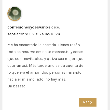
t
r
a
confesionesydesvarios
dice:
d
septiembre 1, 2015 a las 16:26
a
Me ha encantado la entrada. Tienes razón,
todo se resume en: no te merece.Hay cosas
s
que son inevitables, y quizá sea mejor que
ocurran así. Más tarde uno se da cuenta de
lo que era el amor, dos personas mirando
hacia el mismo lado, no hay más.
Un besazo,
Reply