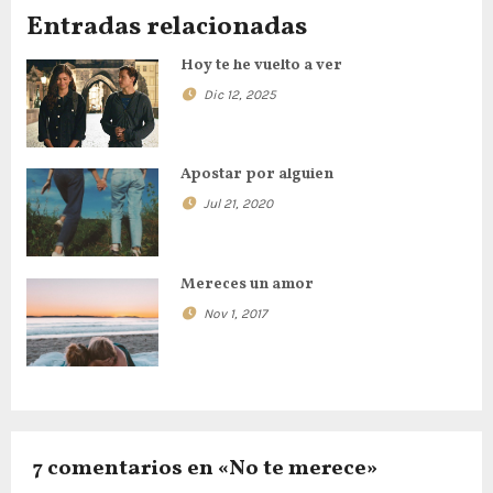
e
Entradas relacionadas
g
Hoy te he vuelto a ver
Dic 12, 2025
a
c
Apostar por alguien
i
Jul 21, 2020
ó
n
Mereces un amor
Nov 1, 2017
d
e
e
n
7 comentarios en «No te merece»