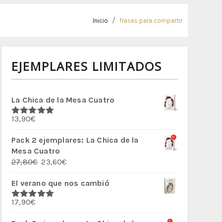
Inicio
frases para compartir
EJEMPLARES LIMITADOS
La Chica de la Mesa Cuatro
13,90
€
Valorado
con
5.00
de
5
Pack 2 ejemplares: La Chica de la
Mesa Cuatro
El
El
27,80
€
23,60
€
precio
precio
El verano que nos cambió
original
actual
era:
es:
17,90
€
27,80€.
23,60€.
Valorado
con
5.00
de
5