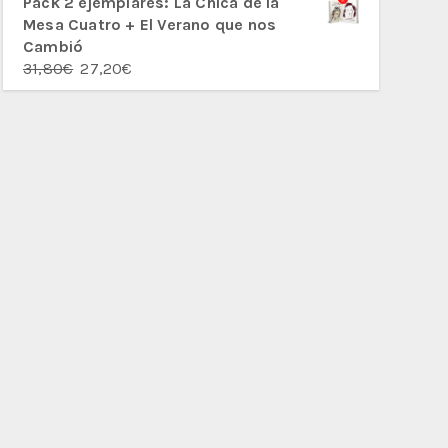
Pack 2 ejemplares: La Chica de la
Mesa Cuatro + El Verano que nos
Cambió
El
El
31,80
€
27,20
€
precio
precio
original
actual
era:
es:
31,80€.
27,20€.