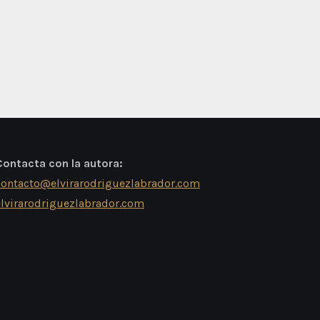
Contacta con la autora:
contacto@elvirarodriguezlabrador.com
elvirarodriguezlabrador.com