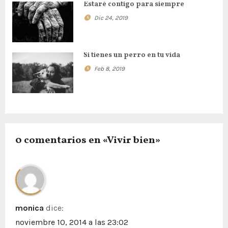
ó
Estaré contigo para siempre
Dic 24, 2019
n
d
Si tienes un perro en tu vida
e
Feb 8, 2019
e
n
t
0 comentarios en «Vivir bien»
r
a
d
monica
dice:
a
noviembre 10, 2014 a las 23:02