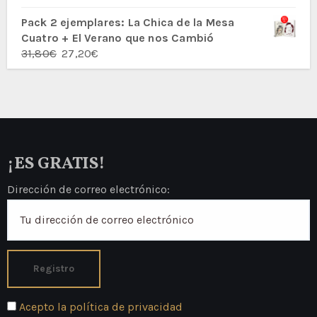
con
5.00
de
5
Pack 2 ejemplares: La Chica de la Mesa
Cuatro + El Verano que nos Cambió
El
El
31,80
€
27,20
€
precio
precio
original
actual
era:
es:
31,80€.
27,20€.
¡ES GRATIS!
Dirección de correo electrónico:
Acepto la política de privacidad