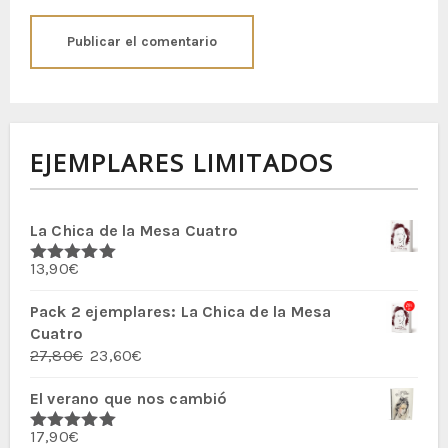
EJEMPLARES LIMITADOS
La Chica de la Mesa Cuatro
13,90
€
Valorado
con
5.00
de
5
Pack 2 ejemplares: La Chica de la Mesa
Cuatro
El
El
27,80
€
23,60
€
precio
precio
El verano que nos cambió
original
actual
era:
es:
17,90
€
27,80€.
23,60€.
Valorado