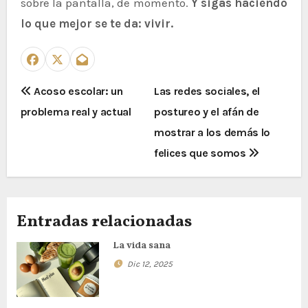
sobre la pantalla, de momento.
Y sigas haciendo
lo que mejor se te da: vivir.
N
Acoso escolar: un
Las redes sociales, el
problema real y actual
postureo y el afán de
a
mostrar a los demás lo
v
felices que somos
e
g
Entradas relacionadas
a
La vida sana
c
Dic 12, 2025
i